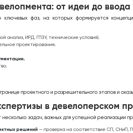
велопмента: от идеи до ввода
о ключевых фаз, на которых формируется концепци
й анализ, ИРД, ГПЗУ, технические условия).
ельное проектирование.
ументации.
во.
границе проектного и разрешительного этапов и оказы
кспертизы в девелоперском п
 несколько задач, важных для успешной реализации п
ектных решений
— проверка на соответствие СП, СНиП, Г