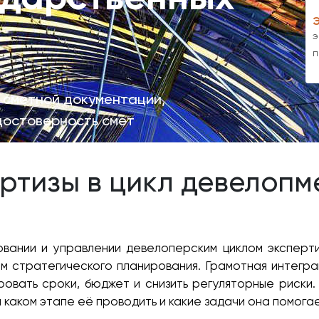
э
п
 сметной документации,
достоверность смет
ртизы в цикл девелопме
вании и управлении девелоперским циклом эксперти
м стратегического планирования. Грамотная интегра
овать сроки, бюджет и снизить регуляторные риски.
а каком этапе её проводить и какие задачи она помога