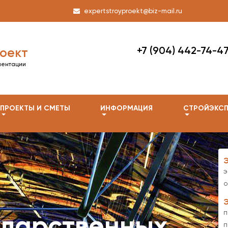
expertstroyproekt@biz-mail.ru
+7 (904) 442-74-4
оект
ментации
ПРОЕКТЫ И СМЕТЫ
ИНФОРМАЦИЯ
СТРОЙЭКСП
э
о
п
ударственных
п