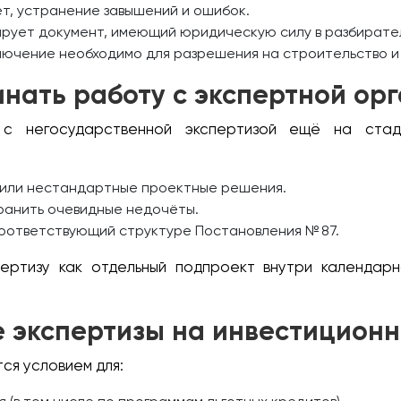
т, устранение завышений и ошибок.
рует документ, имеющий юридическую силу в разбирател
лючение необходимо для разрешения на строительство и 
инать работу с экспертной ор
е с негосударственной экспертизой ещё на стад
 или нестандартные проектные решения.
ранить очевидные недочёты.
оответствующий структуре Постановления № 87.
ертизу как отдельный подпроект внутри календарн
 экспертизы на инвестицион
ся условием для: