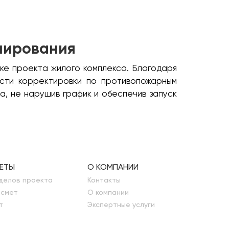
анирования
ке проекта жилого комплекса. Благодаря
ести корректировки по противопожарным
а, не нарушив график и обеспечив запуск
МЕТЫ
О КОМПАНИИ
делов проекта
Контакты
 смет
О компании
т
Экспертные услуги