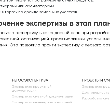
(в том числе по программам льготных кредитов).
ртнёрами или арендаторами.
 в торгах по аренде земельных участков.
ючение экспертизы в этап пл
ровала экспертизу в календарный план при разработ
спертной организацией проектировщики успели вн
ия. Это позволило пройти экспертизу с первого раз
НЕГОСЭКСПЕРТИЗА
ПРОЕКТЫ И С
Экспертиза проектной
Экспертиза раз
документации
Достоверность
Экспертиза сметной документации
Разработка сме
Экспертиза инженерных изысканий