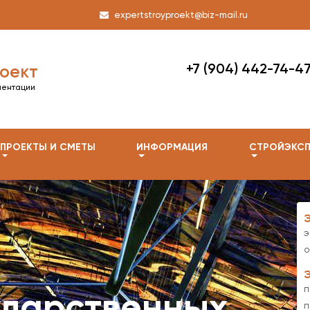
expertstroyproekt@biz-mail.ru
+7 (904) 442-74-4
оект
ментации
ПРОЕКТЫ И СМЕТЫ
ИНФОРМАЦИЯ
СТРОЙЭКСП
э
о
п
ударственных
п