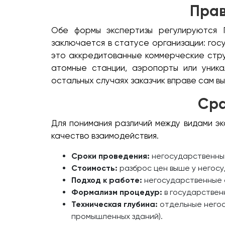
Прав
Обе формы экспертизы регулируются 
заключается в статусе организации: гос
это аккредитованные коммерческие стру
атомные станции, аэропорты или уника
остальных случаях заказчик вправе сам в
Сра
Для понимания различий между видами э
качество взаимодействия.
Сроки проведения:
негосударственные
Стоимость:
разброс цен выше у негосу
Подход к работе:
негосударственные 
Формализм процедур:
в государствен
Техническая глубина:
отдельные негос
промышленных зданий).