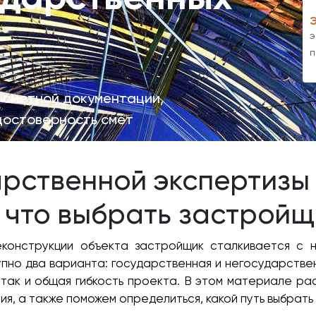
э
п
 сметной документации,
достоверность смет
рственной экспертизы
 что выбрать застройщ
еконструкции объекта застройщик сталкивается с 
пно два варианта: государственная и негосударстве
 так и общая гибкость проекта. В этом материале р
я, а также поможем определиться, какой путь выбрать 