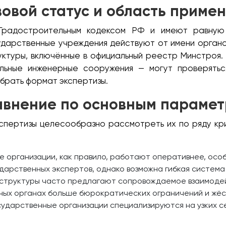
овой статус и область приме
Градостроительным кодексом РФ и имеют равную
ударственные учреждения действуют от имени органо
ктуры, включённые в официальный реестр Минстроя.
льные инженерные сооружения — могут проверятьс
ыбрать формат экспертизы.
внение по основным параме
кспертизы целесообразно рассмотреть их по ряду кри
 организации, как правило, работают оперативнее, осо
дарственных экспертов, однако возможна гибкая система
структуры часто предлагают сопровождаемое взаимодейс
ных органах больше бюрократических ограничений и жё
ударственные организации специализируются на узких с