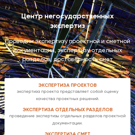
Центр негосударственных
экспертиз
Проводим экспертизу проектной и сметной
документации, экспертизу отдельных
разделов, достоверность смет
ЭКСПЕРТИЗА ПРОЕКТОВ
экспертиза проекта представляет собой оценку
качества проектных решений.
ЭКСПЕРТИЗА ОТДЕЛЬНЫХ РАЗДЕЛОВ
проведение экспертизы отдельных разделов проектной
документации.
ЭКСПЕРТИЗА СМЕТ