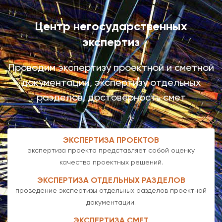
Центр негосударственных
экспертиз
Проводим экспертизу проектной и сметной
документации, экспертизу отдельных
разделов, достоверность смет
ЭКСПЕРТИЗА ПРОЕКТОВ
экспертиза проекта представляет собой оценку
качества проектных решений.
ЭКСПЕРТИЗА ОТДЕЛЬНЫХ РАЗДЕЛОВ
проведение экспертизы отдельных разделов проектной
документации.
ЭКСПЕРТИЗА СМЕТ